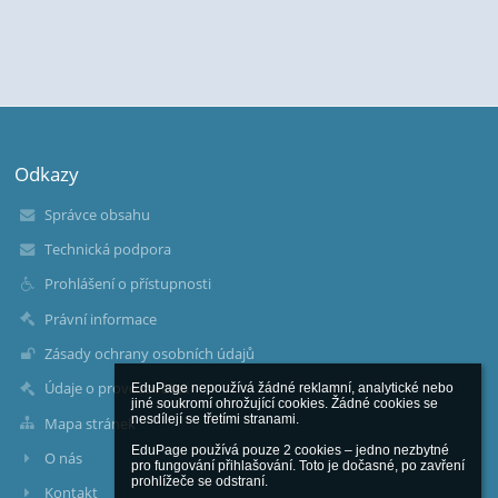
Odkazy
Správce obsahu
Technická podpora
Prohlášení o přístupnosti
Právní informace
Zásady ochrany osobních údajů
Údaje o provozovateli
EduPage nepoužívá žádné reklamní, analytické nebo 
jiné soukromí ohrožující cookies. Žádné cookies se 
nesdílejí se třetími stranami.

Mapa stránek
EduPage používá pouze 2 cookies – jedno nezbytné 
O nás
pro fungování přihlašování. Toto je dočasné, po zavření 
prohlížeče se odstraní.

Kontakt