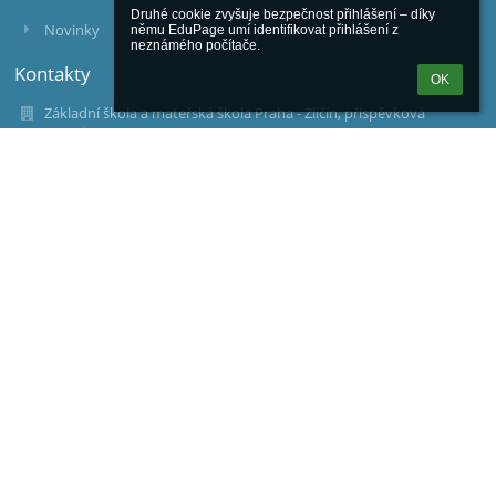
Druhé cookie zvyšuje bezpečnost přihlášení – díky 
Novinky
němu EduPage umí identifikovat přihlášení z 
neznámého počítače.
Kontakty
OK
Základní škola a mateřská škola Praha - Zličín, příspěvková
organizace
reditelka@zszlicin.cz
adminasist@zszlicin.cz
dstejskal@zszlicin.cz
+420 213 214 500
Míšovická 513/12
155 21 Praha - Zličín
Czech Republic
reditelka@zszlicin.cz
Přihlášení
Přihlásit se pomocí účtu EduPage