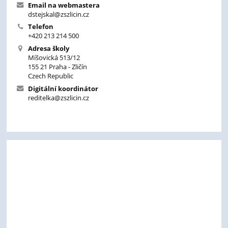
Email na webmastera
dstejskal@zszlicin.cz
Telefon
+420 213 214 500
Adresa školy
Míšovická 513/12
155 21 Praha - Zličín
Czech Republic
Digitální koordinátor
reditelka@zszlicin.cz