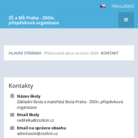
PŘIHLÁŠENÍ
ZŠ a MŠ Praha - Zličín,
příspěvková organizace
HLAVNÍ STRÁNKA
/Plánované akce na únor 2026
KONTAKT
Kontakt
Kontakty
Název školy
Základní škola a mateřská škola Praha - Zličín, příspěvková
organizace
Email školy
reditelka@zszlicin.cz
Email na správce obsahu
adminasist@zszlicin.cz