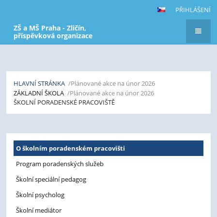
PŘIHLÁŠENÍ
ZŠ a MŠ Praha - Zličín,
příspěvková organizace
HLAVNÍ STRÁNKA
/Plánované akce na únor 2026
ZÁKLADNÍ ŠKOLA
/Plánované akce na únor 2026
ŠKOLNÍ PORADENSKÉ PRACOVIŠTĚ
Školní
O školním poradenském pracovišti
poradenské
pracoviště
Program poradenských služeb
Školní speciální pedagog
Školní psycholog
Školní mediátor