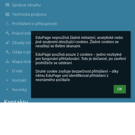
Správce obsahu
Technická podpora
Prohlášení o přístupnosti
Právní informace
EduPage nepoužívá žádné reklamní, analytické nebo 
Zásady ochrany osobních údajů
jiné soukromí ohrožující cookies. Žádné cookies se 
nesdílejí se třetími stranami.

Údaje o provozovateli
EduPage používá pouze 2 cookies – jedno nezbytné 
pro fungování přihlašování. Toto je dočasné, po zavření 
Mapa stránek
prohlížeče se odstraní.

O nás
Druhé cookie zvyšuje bezpečnost přihlášení – díky 
němu EduPage umí identifikovat přihlášení z 
Kontakt
neznámého počítače.
Novinky
OK
Kontakty
Základní škola a mateřská škola Praha - Zličín, příspěvková
organizace
reditelka@zszlicin.cz