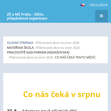
PŘIHLÁŠENÍ
ZŠ a MŠ Praha - Zličín,
příspěvková organizace
HLAVNÍ STRÁNKA
/Plánované akce na únor 2026
MATEŘSKÁ ŠKOLA
/Plánované akce na únor 2026
PRACOVIŠTĚ NAD PARKEM (NEDAŠOVSKÁ)
/Plánované akce na únor 2026
CO NÁŠ ČEKÁ TENTO MĚSÍC
Co
náš
čeká
Co nás čeká v srpnu
tento
měsíc
27. 8.
Adaptace nově přijatých dětí