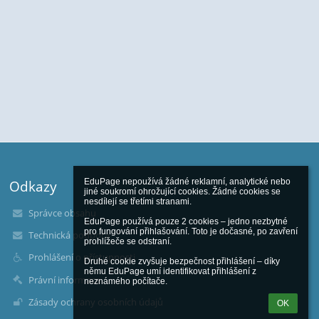
EduPage nepoužívá žádné reklamní, analytické nebo 
Odkazy
jiné soukromí ohrožující cookies. Žádné cookies se 
nesdílejí se třetími stranami.

Správce obsahu
EduPage používá pouze 2 cookies – jedno nezbytné 
pro fungování přihlašování. Toto je dočasné, po zavření 
Technická podpora
prohlížeče se odstraní.

Prohlášení o přístupnosti
Druhé cookie zvyšuje bezpečnost přihlášení – díky 
němu EduPage umí identifikovat přihlášení z 
Právní informace
neznámého počítače.
Zásady ochrany osobních údajů
OK