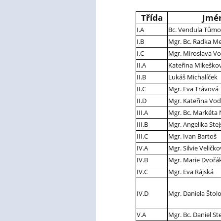
Třída
Jmé
I.A
Bc. Vendula Tům
I.B
Mgr. Bc. Radka Me
I.C
Mgr. Miroslava V
II.A
Kateřina Mikeško
II.B
Lukáš Michalíček
II.C
Mgr. Eva Trávová
II.D
Mgr. Kateřina Vo
III.A
Mgr. Bc. Markéta 
III.B
Mgr. Angelika Ste
III.C
Mgr. Ivan Bartoš
IV.A
Mgr. Silvie Veličk
IV.B
Mgr. Marie Dvořá
IV.C
Mgr. Eva Rájská
IV.D
Mgr. Daniela Štol
V.A
Mgr. Bc. Daniel Ste