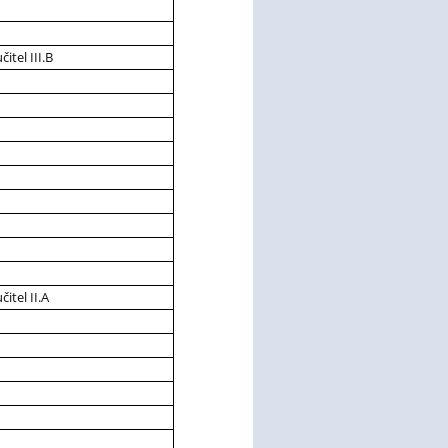
tel III.B
itel II.A