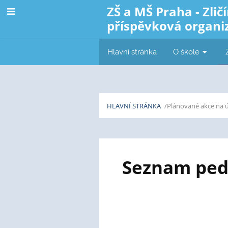
ZŠ a MŠ Praha - Zličí
příspěvková organi
Hlavní stránka
O škole
HLAVNÍ STRÁNKA
/Plánované akce na 
Pedagogičtí
Seznam peda
pracovníci