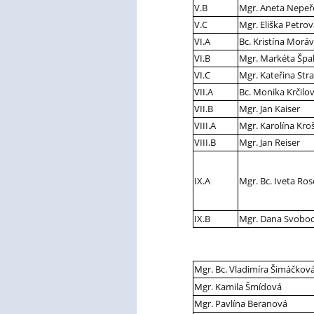
V.B
Mgr. Aneta Nepeř
V.C
Mgr. Eliška Petro
VI.A
Bc. Kristína Morá
VI.B
Mgr. Markéta Špa
VI.C
Mgr. Kateřina Str
VII.A
Bc. Monika Krčilov
VII.B
Mgr. Jan Kaiser
VIII.A
Mgr. Karolína Kroš
VIII.B
Mgr. Jan Reiser
IX.A
Mgr. Bc. Iveta Ros
IX.B
Mgr. Dana Svobo
Mgr. Bc. Vladimíra Šimáčková
Mgr. Kamila Šmídová
Mgr. Pavlína Beranová