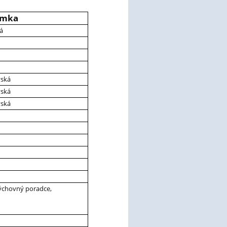
ámka
á
vská
vská
vská
výchovný poradce,