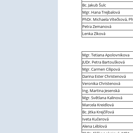
Bc. Jakub Šulc
Mgr. Hana Trejbalová
PhDr. Michaela Vítečková, Ph
Petra Zemanová
Lenka Zíková
Mgr. Tetiana Apolovnikova
JUDr. Petra Bartoušková
Mgr. Carmen Cilipová
Darina Ester Christenová
Veronika Christenová
Ing. Martina Jesenská
Mgr. Světlana Kalinová
Marcela Kreidlová
Bc. Jitka Krejčířová
Iveta Kučerová
Alena Léblová