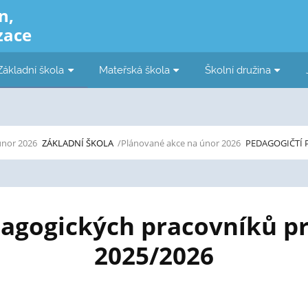
n,
zace
Základní škola
Mateřská škola
Školní družina
únor 2026
ZÁKLADNÍ ŠKOLA
/Plánované akce na únor 2026
PEDAGOGIČTÍ 
gogických pracovníků pr
2025/2026