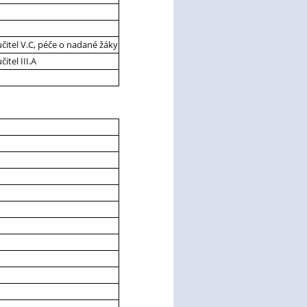
čitel V.C, péče o nadané žáky
tel III.A