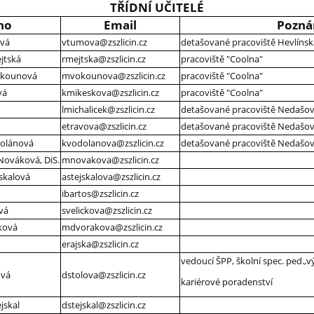
TŘÍDNÍ UČITELÉ
no
Email
Pozn
ová
vtumova@zszlicin.cz
detašované pracoviště Hevlínsk
jtská
rmejtska@zszlicin.cz
pracoviště "Coolna"
okounová
mvokounova@zszlicin.cz
pracoviště "Coolna"
vá
kmikeskova@zszlicin.cz
pracoviště "Coolna"
lmichalicek@zszlicin.cz
detašované pracoviště Nedašo
etravova@zszlicin.cz
detašované pracoviště Nedašo
dolánová
kvodolanova@zszlicin.cz
detašované pracoviště Nedašo
Nováková, DiS.
mnovakova@zszlicin.cz
jskalová
astejskalova@zszlicin.cz
ibartos@zszlicin.cz
ová
svelickova@zszlicin.cz
ková
mdvorakova@zszlicin.cz
erajska@zszlicin.cz
vedoucí ŠPP, školní spec. ped.,
ová
dstolova@zszlicin.cz
kariérové poradenství
jskal
dstejskal@zszlicin.cz