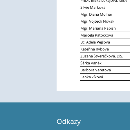
PhDr. Eliška Lokajová, MBA
Silvie Marková
Mgr. Diana Molnar
Mgr. Vojtěch Novák
Mgr. Mariana Papish
Marcela Patočková
Bc. Adéla Pejšová
Kateřina Rybová
Zuzana Štveráčková, DiS.
Šárka Vaněk
Barbora Veretová
Lenka Zíková
Odkazy