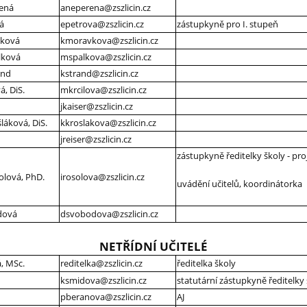
ená
aneperena@zszlicin.cz
vá
epetrova@zszlicin.cz
zástupkyně pro I. stupeň
vková
kmoravkova@zszlicin.cz
lková
mspalkova@zszlicin.cz
and
kstrand@zszlicin.cz
á, DiS.
mkrcilova@zszlicin.cz
jkaiser@zszlicin.cz
láková, DiS.
kkroslakova@zszlicin.cz
jreiser@zszlicin.cz
zástupkyně ředitelky školy - pr
olová, PhD.
irosolova@zszlicin.cz
uvádění učitelů, koordinátorka
dová
dsvobodova@zszlicin.cz
NETŘÍDNÍ UČITELÉ
, MSc.
reditelka@zszlicin.cz
ředitelka školy
ksmidova@zszlicin.cz
statutární zástupkyně ředitelky 
pberanova@zszlicin.cz
AJ