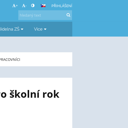
+
-
PŘIHLÁŠENÍ
Jídelna ZŠ
Více
PRACOVNÍCI
o školní rok