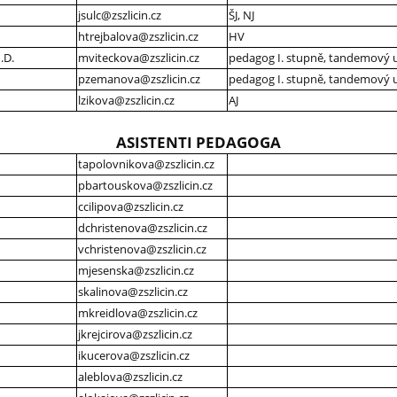
jsulc@zszlicin.cz
ŠJ, NJ
htrejbalova@zszlicin.cz
HV
.D.
mviteckova@zszlicin.cz
pedagog I. stupně, tandemový u
pzemanova@zszlicin.cz
pedagog I. stupně, tandemový uči
lzikova@zszlicin.cz
AJ
ASISTENTI PEDAGOGA
tapolovnikova@zszlicin.cz
pbartouskova@zszlicin.cz
ccilipova@zszlicin.cz
dchristenova@zszlicin.cz
vchristenova@zszlicin.cz
mjesenska@zszlicin.cz
skalinova@zszlicin.cz
mkreidlova@zszlicin.cz
jkrejcirova@zszlicin.cz
ikucerova@zszlicin.cz
aleblova@zszlicin.cz