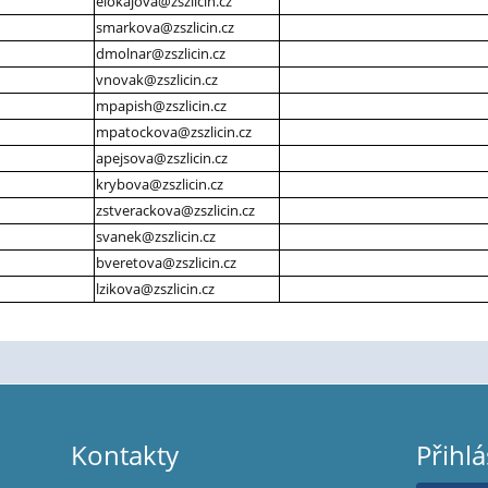
elokajova@zszlicin.cz
smarkova@zszlicin.cz
dmolnar@zszlicin.cz
vnovak@zszlicin.cz
mpapish@zszlicin.cz
mpatockova@zszlicin.cz
apejsova@zszlicin.cz
krybova@zszlicin.cz
zstverackova@zszlicin.cz
svanek@zszlicin.cz
bveretova@zszlicin.cz
lzikova@zszlicin.cz
Kontakty
Přihlá