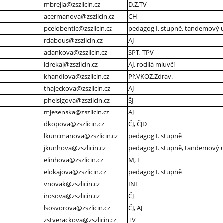
mbrejla@zszlicin.cz
D,Z,TV
acermanova@zszlicin.cz
CH
pcelobentic@zszlicin.cz
pedagog I. stupně, tandemový uči
rdabous@zszlicin.cz
AJ
adankova@zszlicin.cz
SPT, TPV
ldrekaj@zszlicin.cz
AJ, rodilá mluvčí
khandlova@zszlicin.cz
Př,VKOZ,Zdrav.
thajeckova@zszlicin.cz
AJ
pheisigova@zszlicin.cz
ŠJ
mjesenska@zszlicin.cz
AJ
dkopova@zszlicin.cz
ČJ, ČJD
lkuncmanova@zszlicin.cz
pedagog I. stupně
jkunhova@zszlicin.cz
pedagog I. stupně, tandemový uč
elinhova@zszlicin.cz
M, F
elokajova@zszlicin.cz
pedagog I. stupně
vnovak@zszlicin.cz
INF
irosova@zszlicin.cz
ČJ
lsosvorova@zszlicin.cz
ČJ, AJ
zstverackova@zszlicin.cz
TV