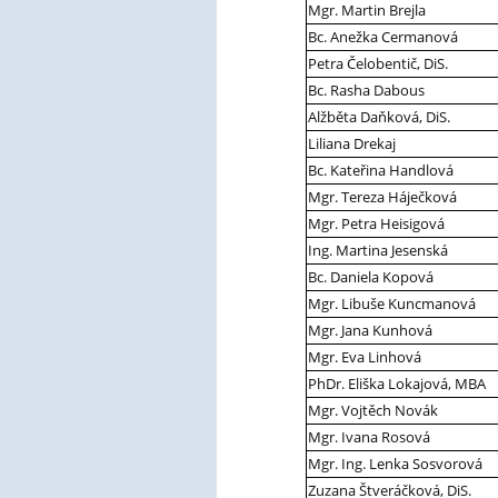
Mgr. Martin Brejla
Bc. Anežka Cermanová
Petra Čelobentič, DiS.
Bc. Rasha Dabous
Alžběta Daňková, DiS.
Liliana Drekaj
Bc. Kateřina Handlová
Mgr. Tereza Háječková
Mgr. Petra Heisigová
Ing. Martina Jesenská
Bc. Daniela Kopová
Mgr. Libuše Kuncmanová
Mgr. Jana Kunhová
Mgr. Eva Linhová
PhDr. Eliška Lokajová, MBA
Mgr. Vojtěch Novák
Mgr. Ivana Rosová
Mgr. Ing. Lenka Sosvorová
Zuzana Štveráčková, DiS.