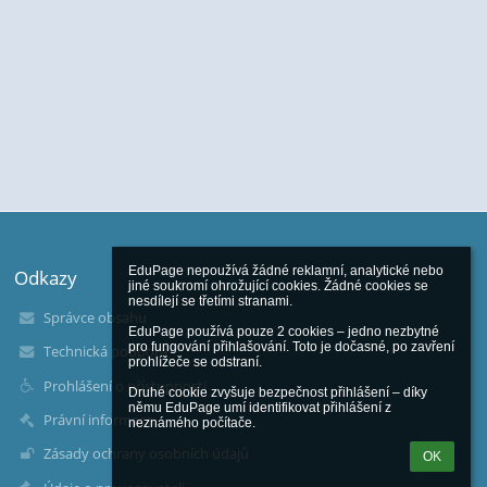
EduPage nepoužívá žádné reklamní, analytické nebo 
Odkazy
jiné soukromí ohrožující cookies. Žádné cookies se 
nesdílejí se třetími stranami.

Správce obsahu
EduPage používá pouze 2 cookies – jedno nezbytné 
pro fungování přihlašování. Toto je dočasné, po zavření 
Technická podpora
prohlížeče se odstraní.

Prohlášení o přístupnosti
Druhé cookie zvyšuje bezpečnost přihlášení – díky 
němu EduPage umí identifikovat přihlášení z 
Právní informace
neznámého počítače.
Zásady ochrany osobních údajů
OK