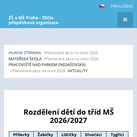
PŘIHLÁŠENÍ
ZŠ a MŠ Praha - Zličín,
příspěvková organizace
HLAVNÍ STRÁNKA
/Plánované akce na únor 2026
MATEŘSKÁ ŠKOLA
/Plánované akce na únor 2026
PRACOVIŠTĚ NAD PARKEM (NEDAŠOVSKÁ)
/Plánované akce na únor 2026
AKTUALITY
Aktuality
Rozdělení dětí do tříd MŠ
2026/2027
Příšerky
Žabičky
Lištičky
Divočáci
Tygříci