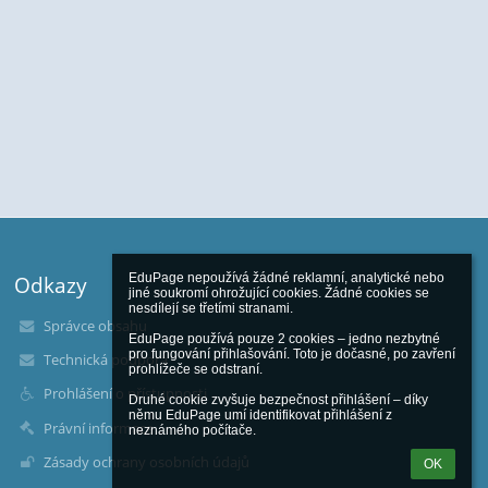
EduPage nepoužívá žádné reklamní, analytické nebo 
Odkazy
jiné soukromí ohrožující cookies. Žádné cookies se 
nesdílejí se třetími stranami.

Správce obsahu
EduPage používá pouze 2 cookies – jedno nezbytné 
pro fungování přihlašování. Toto je dočasné, po zavření 
Technická podpora
prohlížeče se odstraní.

Prohlášení o přístupnosti
Druhé cookie zvyšuje bezpečnost přihlášení – díky 
němu EduPage umí identifikovat přihlášení z 
Právní informace
neznámého počítače.
Zásady ochrany osobních údajů
OK