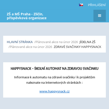
PŘIHLÁŠENÍ
ZŠ a MŠ Praha - Zličín,
příspěvková organizace
HLAVNÍ STRÁNKA
/Plánované akce na únor 2026
JÍDELNA ZŠ
/Plánované akce na únor 2026
ZDRAVÉ SVAČINKY HAPPYSNACK
Zdravé
HAPPYSNACK – ŠKOLNÍ AUTOMAT NA ZDRAVOU SVAČINKU
svačinky
happysnack
Informace k automatu na zdravé svačinky i k projektům
naleznate na internetových stránkách :
www.happysnack.cz