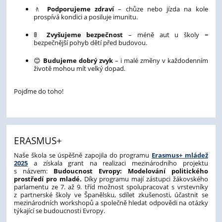
🚶
Podporujeme zdraví
– chůze nebo jízda na kole
prospívá kondici a posiluje imunitu.
🚦
Zvyšujeme bezpečnost
– méně aut u školy =
bezpečnější pohyb dětí před budovou.
😊
Budujeme dobrý zvyk
– i malé změny v každodenním
životě mohou mít velký dopad.
Pojďme do toho!
ERASMUS+
Naše škola se úspěšně zapojila do programu
Erasmus+ mládež
2025
a získala grant na realizaci mezinárodního projektu
s názvem:
Budoucnost Evropy: Modelování politického
prostředí pro mladé.
Díky programu mají zástupci žákovského
parlamentu ze 7. až 9. tříd možnost spolupracovat s vrstevníky
z partnerské školy ve Španělsku, sdílet zkušenosti, účastnit se
mezinárodních workshopů a společně hledat odpovědi na otázky
týkající se budoucnosti Evropy.