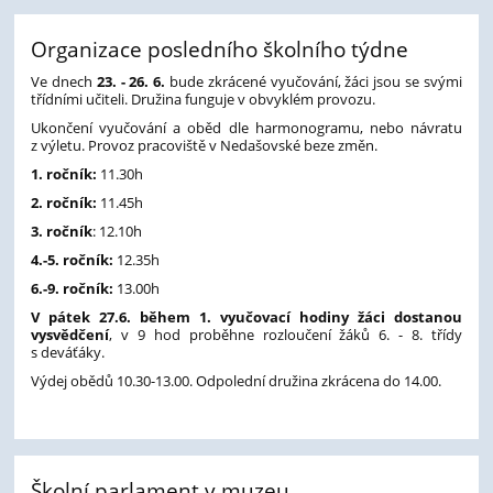
Organizace posledního školního týdne
Ve dnech
23. - 26. 6.
bude zkrácené vyučování, žáci jsou se svými
třídními učiteli. Družina funguje v obvyklém provozu.
Ukončení vyučování a oběd dle harmonogramu, nebo návratu
z výletu. Provoz pracoviště v Nedašovské beze změn.
1. ročník:
11.30h
2. ročník:
11.45h
3. ročník
: 12.10h
4.-5. ročník:
12.35h
6.-9. ročník:
13.00h
V pátek 27.6. během 1. vyučovací hodiny žáci dostanou
vysvědčení
, v 9 hod proběhne rozloučení žáků 6. - 8. třídy
s deváťáky.
Výdej obědů 10.30-13.00. Odpolední družina zkrácena do 14.00.
Školní parlament v muzeu