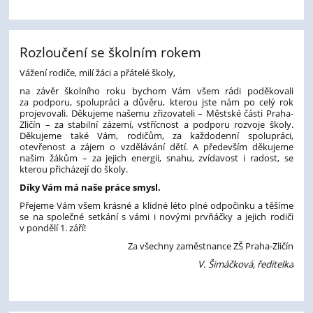
Rozloučení se školním rokem
Vážení rodiče, milí žáci a přátelé školy,
na závěr školního roku bychom Vám všem rádi poděkovali
za podporu, spolupráci a důvěru, kterou jste nám po celý rok
projevovali. Děkujeme našemu zřizovateli – Městské části Praha-
Zličín – za stabilní zázemí, vstřícnost a podporu rozvoje školy.
Děkujeme také Vám, rodičům, za každodenní spolupráci,
otevřenost a zájem o vzdělávání dětí. A především děkujeme
našim žákům – za jejich energii, snahu, zvídavost i radost, se
kterou přicházejí do školy.
Díky Vám má naše práce smysl.
Přejeme Vám všem krásné a klidné léto plné odpočinku a těšíme
se na společné setkání s vámi i novými prvňáčky a jejich rodiči
v pondělí 1. září!
Za všechny zaměstnance ZŠ Praha-Zličín
V. Šimáčková, ředitelka