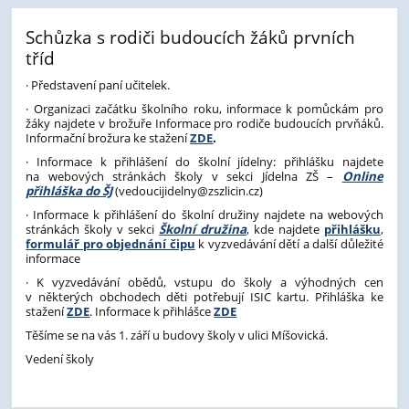
Schůzka s rodiči budoucích žáků prvních
tříd
· Představení paní učitelek.
· Organizaci začátku školního roku, informace k pomůckám pro
žáky najdete v brožuře Informace pro rodiče budoucích prvňáků.
Informační brožura ke stažení
ZDE
.
· Informace k přihlášení do školní jídelny: přihlášku najdete
na webových stránkách školy v sekci Jídelna ZŠ –
Online
přihláška do ŠJ
(vedoucijidelny@zszlicin.cz)
· Informace k přihlášení do školní družiny najdete na webových
stránkách školy v sekci
Školní družina
, kde najdete
přihlášku
,
formulář pro objednání čipu
k vyzvedávání dětí a další důležité
informace
· K vyzvedávání obědů, vstupu do školy a výhodných cen
v některých obchodech děti potřebují ISIC kartu. Přihláška ke
stažení
ZDE
. Informace k přihlášce
ZDE
Těšíme se na vás 1. září u budovy školy v ulici Míšovická.
Vedení školy