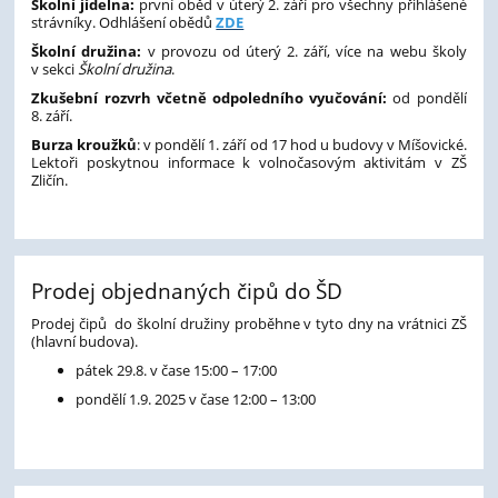
Školní jídelna:
první oběd v úterý 2. září pro všechny přihlášené
strávníky. Odhlášení obědů
ZDE
Školní družina:
v provozu od úterý 2. září, více na webu školy
v sekci
Školní družina
.
Zkušební rozvrh včetně odpoledního vyučování:
od pondělí
8. září.
Burza kroužků
: v pondělí 1. září od 17 hod u budovy v Míšovické.
Lektoři poskytnou informace k volnočasovým aktivitám v ZŠ
Zličín.
Prodej objednaných čipů do ŠD
Prodej čipů do školní družiny proběhne v tyto dny na vrátnici ZŠ
(hlavní budova).
pátek 29.8. v čase 15:00 – 17:00
pondělí 1.9. 2025 v čase 12:00 – 13:00