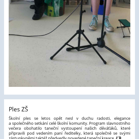
Ples ZŠ
Školní ples se letos opět nesl v duchu radosti, elegance
a společného setkání celé školní komunity. Program slavnostního
večera obohatilo taneční vystoupení našich děváťáků, které
připravili pod vedením paní ředitelky, která společně se svými
zástupkyněmi taktéž předvedly povedené taneční kreace. 💃🕺