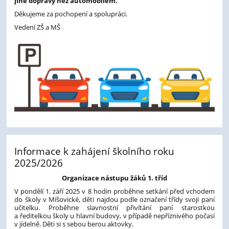
jiné dopravy než automobilem.
Děkujeme za pochopení a spolupráci.
Vedení ZŠ a MŠ
Informace k zahájení školního roku
2025/2026
Organizace nástupu žáků 1. tříd
V pondělí 1. září 2025 v 8 hodin proběhne setkání před vchodem
do školy v Míšovické, děti najdou podle označení třídy svoji paní
učitelku. Proběhne slavnostní přivítání paní starostkou
a ředitelkou školy u hlavní budovy, v případě nepříznivého počasí
v jídelně. Děti si s sebou berou aktovky.