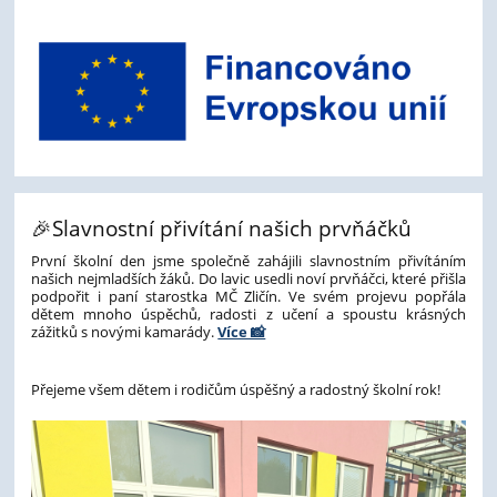
🎉Slavnostní přivítání našich prvňáčků
První školní den jsme společně zahájili slavnostním přivítáním
našich nejmladších žáků. Do lavic usedli noví prvňáčci, které přišla
podpořit i paní starostka MČ Zličín. Ve svém projevu popřála
dětem mnoho úspěchů, radosti z učení a spoustu krásných
zážitků s novými kamarády.
Více 📸
Přejeme všem dětem i rodičům úspěšný a radostný školní rok!