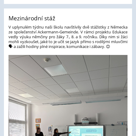
Mezinárodní stáž
V uplynulém týdnu naši školu navštívily dvě stážistky z Německa
ze společenství Ackermann-Gemeinde. V rámci projektu Edukace
vedly výuku němčiny pro žáky 7., 8. a 9. ročníku. Díky nim si žáci
mohli vyzkoušet, jaké to je učit se jazyk přímo s rodilými mluvčími
🗣️ a zažili hodiny plné inspirace, komunikace i zábavy. 😊