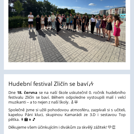
Hudební festival Zličín se baví🎶
Dne
18. června
se na naší škole uskutečnil 0. ročník hudebního
festivalu Zličín se baví. Během odpoledne vystoupili malí i velcí
muzikanti – a to nejen z naší školy. 🎸🥁
Společně jsme si užili pohodovou atmosféru, zazpívali si s učiteli,
kapelou Páni kluci, skupinou Kamarádi ze 3.D i sestavou Top
pětka. 👨‍🏫👧🎵
Děkujeme všem účinkujícím i divákům za skvělý zážitek! 💛👏