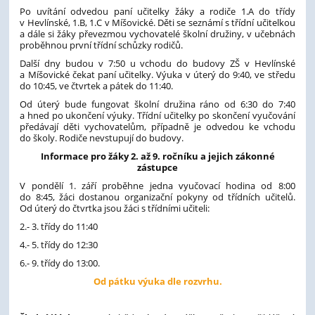
Po uvítání odvedou paní učitelky žáky a rodiče 1.A do třídy
v Hevlínské, 1.B, 1.C v Míšovické. Děti se seznámí s třídní učitelkou
a dále si žáky převezmou vychovatelé školní družiny, v učebnách
proběhnou první třídní schůzky rodičů.
Další dny budou v 7:50 u vchodu do budovy ZŠ v Hevlínské
a Míšovické čekat paní učitelky. Výuka v úterý do 9:40, ve středu
do 10:45, ve čtvrtek a pátek do 11:40.
Od úterý bude fungovat školní družina ráno od 6:30 do 7:40
a hned po ukončení výuky. Třídní učitelky po skončení vyučování
předávají děti vychovatelům, případně je odvedou ke vchodu
do školy. Rodiče nevstupují do budovy.
Informace pro žáky 2. až 9. ročníku a jejich zákonné
zástupce
V pondělí 1. září proběhne jedna vyučovací hodina od 8:00
do 8:45, žáci dostanou organizační pokyny od třídních učitelů.
Od úterý do čtvrtka jsou žáci s třídními učiteli:
2.- 3. třídy do 11:40
4.- 5. třídy do 12:30
6.- 9. třídy do 13:00.
Od pátku výuka dle rozvrhu.