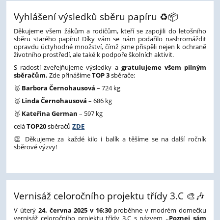
Vyhlášení výsledků sběru papíru ♻️📦
Děkujeme všem žákům a rodičům, kteří se zapojili do letošního
sběru starého papíru! Díky vám se nám podařilo nashromáždit
opravdu úctyhodné množství, čímž jsme přispěli nejen k ochraně
životního prostředí, ale také k podpoře školních aktivit.
S radostí zveřejňujeme výsledky a
gratulujeme všem pilným
sběračům.
Zde přinášíme
TOP 3
sběrače:
🥇
Barbora Černohausová
– 724 kg
🥈
Linda Černohausová
– 686 kg
🥉
Kateřina German
– 597 kg
celá
TOP20
sběračů
ZDE
👏 Děkujeme za každé kilo i balík a těšíme se na další ročník
sběrové výzvy!
Vernisáž celoročního projektu třídy 3.C 🎨🎶
V úterý
24. června 2025 v 16:30
proběhne v modrém domečku
vernisáž celoročního projektu třídy 3.C s názvem
„Poznej sám