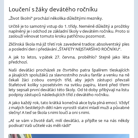
Loučení s žáky devátého ročníku
„Život školní“ prochází několika důležitými mezníky.
Určitě je to samotný vstup do 1. třídy. Neméně důležitý a prožitky
naplněný
je
i odchod ze základní školy v devátém ročníku. Proto si
zaslouží věnovat tomuto kroku patřičnou pozornost.
Zličínská škola má již třetí rok zaveden
é
tradic
e
:
absolventsk
ý
ples
a
poslední den
i předávání „ŠTAFETY NEJSTARŠÍHO ROČNÍKU“.
A jak to letos
,
v pátek 27.
června, proběhlo?
Stejně jako léta
předchozí.
Naši deváťáci procházeli
ze čtvrtého
patra špalírem
tleskajících
a jásajících spolužáků za slavnostního zvuku fanfár a venku na ně
čekali žáci z obou osmých tříd, aby
jejich zástupci převzali
štafet
ové kolíky
s
poselstvím
na svitku papíru
, které před
třemi
lety sepsali první deváťáci této školy.
Od té doby přibývají na listu
podpisy zástupců následujících tříd z devátého ročníku.
A jako každý rok, tato krátk
á
konečná akce byla plná emocí. Vždyť
z malých šestiletých dětí nám vyrostli statní mladí muži a půvabné
slečny
!
A
teď se škola s nimi loučí a oni s nimi.
„Ať se vám v životě daří, milí deváťáci, a přijďte se na nás někdy
podívat! Vaši učitelé vás měli rádi!“