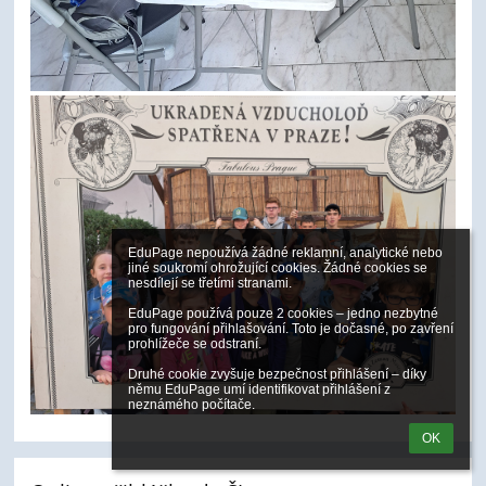
EduPage nepoužívá žádné reklamní, analytické nebo 
jiné soukromí ohrožující cookies. Žádné cookies se 
nesdílejí se třetími stranami.

EduPage používá pouze 2 cookies – jedno nezbytné 
pro fungování přihlašování. Toto je dočasné, po zavření 
prohlížeče se odstraní.

Druhé cookie zvyšuje bezpečnost přihlášení – díky 
němu EduPage umí identifikovat přihlášení z 
neznámého počítače.
OK