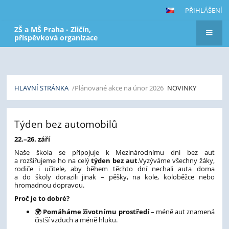
PŘIHLÁŠENÍ
ZŠ a MŠ Praha - Zličín,
příspěvková organizace
HLAVNÍ STRÁNKA
/Plánované akce na únor 2026
NOVINKY
Novinky
Týden bez automobilů
22.–26. září
Naše škola se připojuje k Mezinárodnímu dni bez aut
a rozšiřujeme ho na celý
týden bez aut
.Vyzýváme všechny žáky,
rodiče i učitele, aby během těchto dní nechali auta doma
a do školy dorazili jinak – pěšky, na kole, koloběžce nebo
hromadnou dopravou.
Proč je to dobré?
🌍
Pomáháme životnímu prostředí
– méně aut znamená
čistší vzduch a méně hluku.