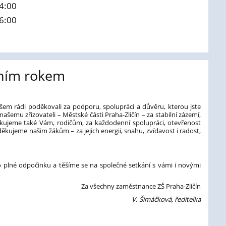
14:00
16:00
lním rokem
em rádi poděkovali za podporu, spolupráci a důvěru, kterou jste
ašemu zřizovateli – Městské části Praha-Zličín – za stabilní zázemí,
ěkujeme také Vám, rodičům, za každodenní spolupráci, otevřenost
děkujeme našim žákům – za jejich energii, snahu, zvídavost i radost,
 plné odpočinku a těšíme se na společné setkání s vámi i novými
Za všechny zaměstnance ZŠ Praha-Zličín
V. Šimáčková, ředitelka