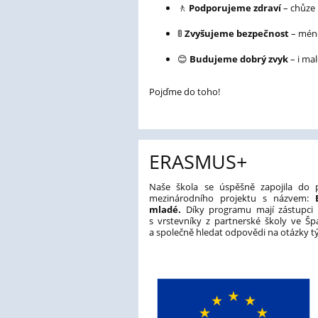
🚶
Podporujeme zdraví
– chůze 
🚦
Zvyšujeme bezpečnost
– méně
😊
Budujeme dobrý zvyk
– i ma
Pojďme do toho!
ERASMUS+
Naše škola se úspěšně zapojila do
mezinárodního projektu s názvem:
mladé.
Díky programu mají zástupci 
s vrstevníky z partnerské školy ve Šp
a společně hledat odpovědi na otázky tý