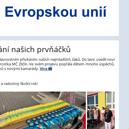
tání našich prvňáčků
slavnostním přivítáním našich nejmladších žáků. Do lavic usedli noví
 starostka MČ Zličín. Ve svém projevu popřála dětem mnoho úspěchů,
itků s novými kamarády.
Více 📸
 radostný školní rok!