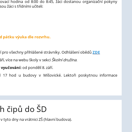
čovací hodina od 8:00 do 8:45, žáci dostanou organizační pokyny
ou žáci s třídními učiteli:
d pátku výuka dle rozvrhu.
ří pro všechny přihlášené strávníky. Odhlášení obědů
ZDE
ří, více na webu školy v sekci
Školní družina
.
 vyučování:
od pondělí 8. září.
od 17 hod u budovy v Míšovické. Lektoři poskytnou informace
h čipů do ŠD
v tyto dny na vrátnici ZŠ (hlavní budova).