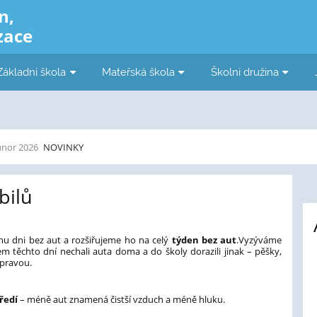
n,
zace
Základní škola
Mateřská škola
Školní družina
únor 2026
NOVINKY
bilů
mu dni bez aut a rozšiřujeme ho na celý
týden bez aut
.Vyzýváme
em těchto dní nechali auta doma a do školy dorazili jinak – pěšky,
pravou.
ředí
– méně aut znamená čistší vzduch a méně hluku.