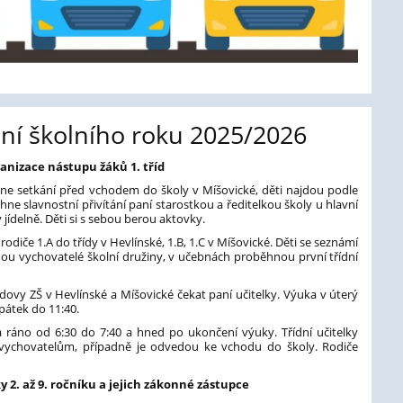
ní školního roku 2025/2026
anizace nástupu žáků 1. tříd
hne setkání před vchodem do školy v Míšovické, děti najdou podle
ěhne slavnostní přivítání paní starostkou a ředitelkou školy u hlavní
jídelně. Děti si s sebou berou aktovky.
odiče 1.A do třídy v Hevlínské, 1.B, 1.C v Míšovické. Děti se seznámí
zmou vychovatelé školní družiny, v učebnách proběhnou první třídní
ovy ZŠ v Hevlínské a Míšovické čekat paní učitelky. Výuka v úterý
 pátek do 11:40.
 ráno od 6:30 do 7:40 a hned po ukončení výuky. Třídní učitelky
 vychovatelům, případně je odvedou ke vchodu do školy. Rodiče
 2. až 9. ročníku a jejich zákonné zástupce