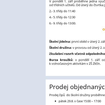
V pondělí 1. září proběhne jedna vyu
od třídních učitelů. Od úterý do čtvrtka js
2.- 3. třídy do 11:40
4.- 5. třídy do 12:30
6.- 9. třídy do 13:00.
O
Školní jídelna:
první oběd v úterý 2. zá
Školní družina:
v provozu od úterý 2. zá
Zkušební rozvrh včetně odpoledního
Burza kroužků
: v pondělí 1. září 
k volnočasovým aktivitám v ZŠ Zličín.
Prodej objednanýc
Prodej čipů do školní družiny proběhne 
pátek 29.8. v čase 15:00 – 17:00