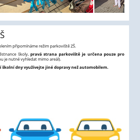
ZŠ
volením připomínáme režim parkoviště ZŠ.
ěstnance školy,
pravá strana parkoviště je určena pouze pro
bu je nutné vyhledat mimo areál).
 školní dny využívejte jiné dopravy než automobilem.