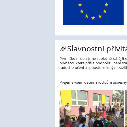
🎉Slavnostní přiví
První školní den jsme společně zahájili 
prvňáčci, které přišla podpořit i paní
radosti z učení a spoustu krásných záž
Přejeme všem dětem i rodičům úspěšný a