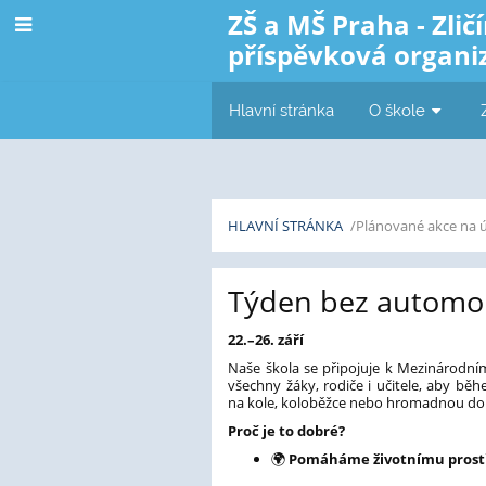
ZŠ a MŠ Praha - Zličí
příspěvková organi
Hlavní stránka
O škole
HLAVNÍ STRÁNKA
/Plánované akce na 
Novinky
Týden bez automo
22.–26. září
Naše škola se připojuje k Mezinárodní
všechny žáky, rodiče i učitele, aby běh
na kole, koloběžce nebo hromadnou do
Proč je to dobré?
🌍
Pomáháme životnímu prost