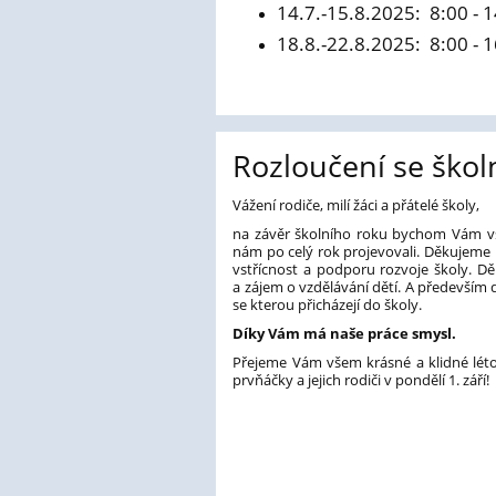
14.7.-15.8.2025: 8:00 - 
18.8.-22.8.2025: 8:00 - 
Rozloučení se ško
Vážení rodiče, milí žáci a přátelé školy,
na závěr školního roku bychom Vám vš
nám po celý rok projevovali. Děkujeme n
vstřícnost a podporu rozvoje školy. D
a zájem o vzdělávání dětí. A především 
se kterou přicházejí do školy.
Díky Vám má naše práce smysl.
Přejeme Vám všem krásné a klidné léto
prvňáčky a jejich rodiči v pondělí 1. září!