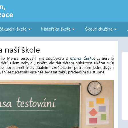
n,
zace
Základní škola
Mateřská škola
Školní družina
 naší škole
ěhlo Mensa testování
(ve spolupráci s
Mensa Česko
)
zaměřené
ětí. Cílem nebylo „uspět“, ale dát dětem příležitost ukázat svůj
pe porozumět individuálním vzdělávacím potřebám jednotlivých
ování se zúčastnilo více než šedasát žáků, především z 1.stupně.