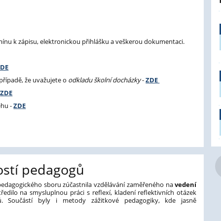
mínu k zápisu, elektronickou přihlášku a veškerou dokumentaci.
ZDE
 případě, že uvažujete o
odkladu školní docházky
-
ZDE
-
ZDE
ěhu -
ZDE
ostí pedagogů
 pedagogického sboru zúčastnila vzdělávání zaměřeného na
vedení
tředilo na smysluplnou práci s reflexí, kladení reflektivních otázek
ů. Součástí byly i metody zážitkové pedagogiky, kde jasně