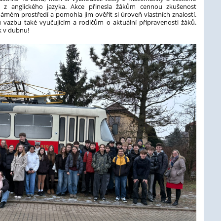
st z anglického jazyka. Akce přinesla žákům cennou zkušenost
mém prostředí a pomohla jim ověřit si úroveň vlastních znalostí.
 vazbu také vyučujícím a rodičům o aktuální připravenosti žáků.
k v dubnu!