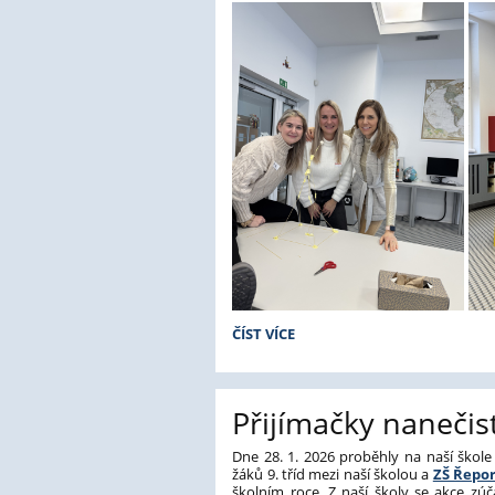
PROHLUBOVÁNÍ
ČÍST VÍCE
ZNALOSTÍ
PEDAGOGŮ:
Přijímačky nanečis
Dne 28. 1. 2026 proběhly na naší škole
žáků 9. tříd mezi naší školou a
ZŠ Řepor
školním roce. Z naší školy se akce zúč