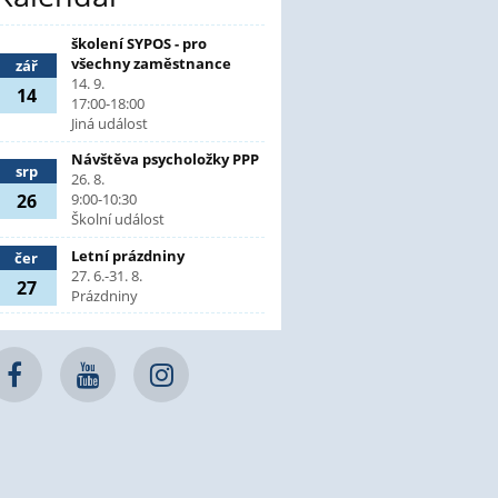
školení SYPOS - pro
všechny zaměstnance
zář
14. 9.
14
17:00-18:00
Jiná událost
Návštěva psycholožky PPP
srp
26. 8.
26
9:00-10:30
Školní událost
Letní prázdniny
čer
27. 6.-31. 8.
27
Prázdniny