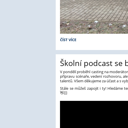
PŘIJÍMAČKY
ČÍST VÍCE
NANEČISTO
2026:
Školní podcast se blí
V pondělí proběhl casting na moderátory
přípravu scénaře, vedení rozhovoru, ale
talentů. Všem děkujeme za účast a s vyb
Stále se můžeš zapojit i ty! Hledáme 
👋🏻