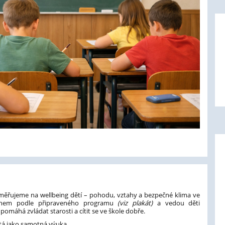
aměřujeme na wellbeing dětí – pohodu, vztahy a bezpečné klima ve
 týdnem podle připraveného programu
(viz plakát)
a vedou děti
pomáhá zvládat starosti a cítit se ve škole dobře.
itá jako samotná výuka.