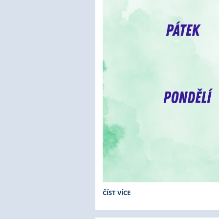
WELLBEING
ČÍST VÍCE
VE
ŠKOLE: