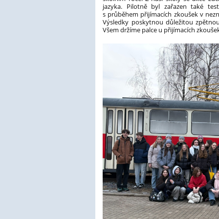
jazyka. Pilotně byl zařazen také te
s průběhem přijímacích zkoušek v nezná
Výsledky poskytnou důležitou zpětnou
Všem držíme palce u přijímacích zkouše