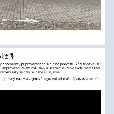
ží🎙️
 a scénaristy připravovaného školního podcastu. Žáci si vyzkoušeli
 i improvizaci. Zájem byl veliký a ukázalo se, že ve škole máme řadu
ranými žáky se brzy uvidíme a uslyšíme.
ten správný název a zajimavé logo. Pokud máš nápad, ozvi se nám.