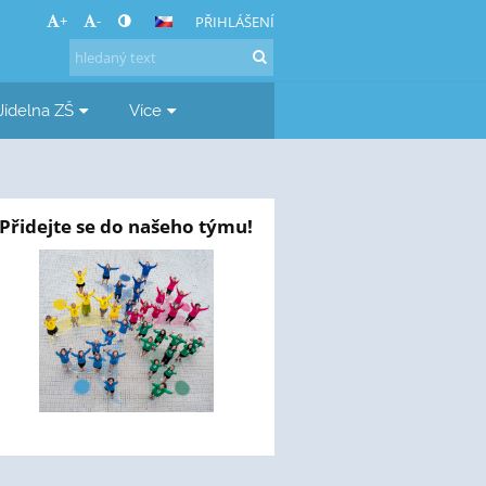
+
-
PŘIHLÁŠENÍ
Jídelna ZŠ
Více
Přidejte se do našeho týmu!