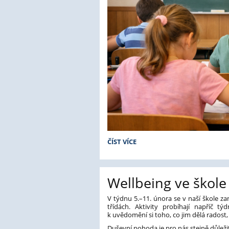
příspěvková
organizace
MENSA
ČÍST VÍCE
TESTOVÁNÍ
NA
NAŠÍ
ŠKOLE:
Wellbeing ve škole
V týdnu 5.–11. února se v naší škole z
třídách. Aktivity probíhají napříč
k uvědomění si toho, co jim dělá radost, 
Duševní pohoda je pro nás stejně důlež