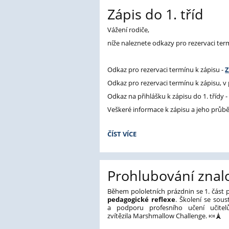
Zápis do 1. tříd
Vážení rodiče,
níže naleznete odkazy pro rezervaci ter
Odkaz pro rezervaci termínu k zápisu -
Odkaz pro rezervaci termínu k zápisu, v
Odkaz na přihlášku k zápisu do 1. třídy 
Veškeré informace k zápisu a jeho průb
ZÁPIS
ČÍST VÍCE
DO
1.
TŘÍD:
Prohlubování znal
Během pololetních prázdnin se 1. část
pedagogické reflexe
. Školení se sous
a podporu profesního učení učitel
zvítězila
Marshmallow Challenge. 🍬🗼