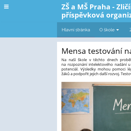
ZŠ a MŠ Praha - Zličí
příspěvková organi
Hlavní stránka
O škole
Základní
Mensa testování na
škola
Na naší škole v těchto dnech prob
na rozpoznání intelektového nadání u d
a
potenciál. Výsledky mohou pomoci lé
žáků a podpořit jejich další rozvoj. Test
mateřská
škola
Praha
-
Zličín,