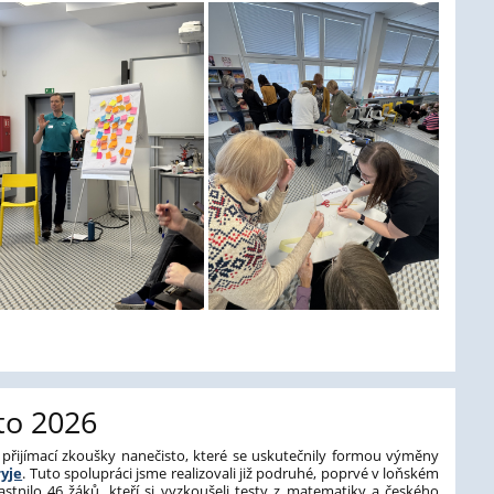
to 2026
 přijímací zkoušky nanečisto, které se uskutečnily formou výměny
yje
. Tuto spolupráci jsme realizovali již podruhé, poprvé v loňském
astnilo 46 žáků, kteří si vyzkoušeli testy z matematiky a českého