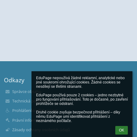
EduPage nepoužívá žádné reklamní, analytické nebo 
Odkazy
jiné soukromí ohrožující cookies. Žádné cookies se 
nesdílejí se třetími stranami.

Správce obsahu
EduPage používá pouze 2 cookies – jedno nezbytné 
pro fungování přihlašování. Toto je dočasné, po zavření 
Technická podpora
prohlížeče se odstraní.

Prohlášení o přístupnosti
Druhé cookie zvyšuje bezpečnost přihlášení – díky 
němu EduPage umí identifikovat přihlášení z 
Právní informace
neznámého počítače.
Zásady ochrany osobních údajů
OK