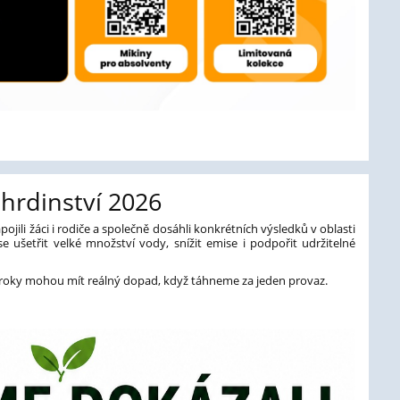
rdinství 2026
jili žáci i rodiče a společně dosáhli konkrétních výsledků v oblasti
se ušetřit velké množství vody, snížit emise i podpořit udržitelné
é kroky mohou mít reálný dopad, když táhneme za jeden provaz.