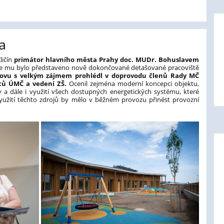
a
ličín
primátor hlavního města Prahy doc. MUDr. Bohuslavem
kde mu bylo představeno nově dokončované detašované pracoviště
dovu s velkým zájmem prohlédl
v doprovodu členů Rady MČ
ců ÚMČ a vedení ZŠ.
Ocenil zejména moderní koncepci objektu,
 a dále i využití všech dostupných energetických systému, které
 Využití těchto zdrojů by mělo v běžném provozu přinést provozní