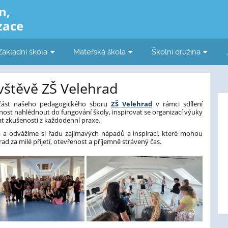
n,
zace
Základní škola
Mateřská škola
Školní družina
štěvě ZŠ Velehrad
a část našeho pedagogického sboru
ZŠ Velehrad
v rámci sdílení
nost nahlédnout do fungování školy, inspirovat se organizací výuky
at zkušenosti z každodenní praxe.
 a odvážíme si řadu zajímavých nápadů a inspirací, které mohou
ad za milé přijetí, otevřenost a příjemně strávený čas.