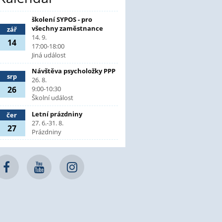
školení SYPOS - pro
všechny zaměstnance
zář
14. 9.
14
17:00-18:00
Jiná událost
Návštěva psycholožky PPP
srp
26. 8.
26
9:00-10:30
Školní událost
Letní prázdniny
čer
27. 6.-31. 8.
27
Prázdniny