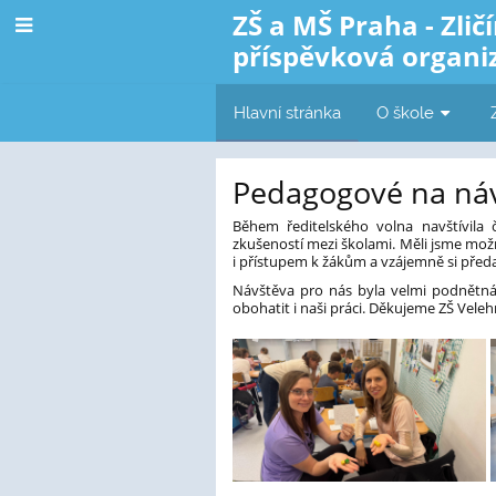
ZŠ a MŠ Praha - Zličí
příspěvková organi
Hlavní stránka
O škole
Základní
Pedagogové na náv
škola
Během ředitelského volna navštívil
zkušeností mezi školami. Měli jsme mož
a
i přístupem k žákům a vzájemně si před
mateřská
Návštěva pro nás byla velmi podnětná
obohatit i naši práci. Děkujeme ZŠ Velehr
škola
Praha
-
Zličín,