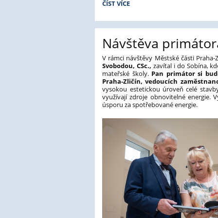
příspěvková
PEDAGOGOVÉ
ČÍST VÍCE
NA
organizace
NÁVŠTĚVĚ
ZŠ
VELEHRAD:
Návštěva primátor
V rámci návštěvy Městské části Praha-Z
Svobodou, CSc.,
zavítal i do Sobína, 
mateřské školy.
Pan primátor si bu
Praha-Zličín, vedoucích zaměstnan
vysokou estetickou úroveň celé stavby
využívají zdroje obnovitelné energie.
úsporu za spotřebované energie.