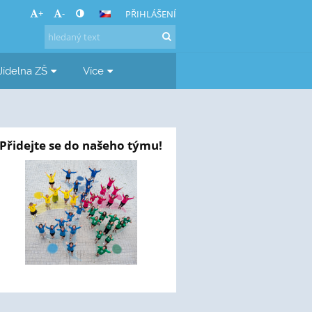
+
-
PŘIHLÁŠENÍ
Jídelna ZŠ
Více
Přidejte se do našeho týmu!