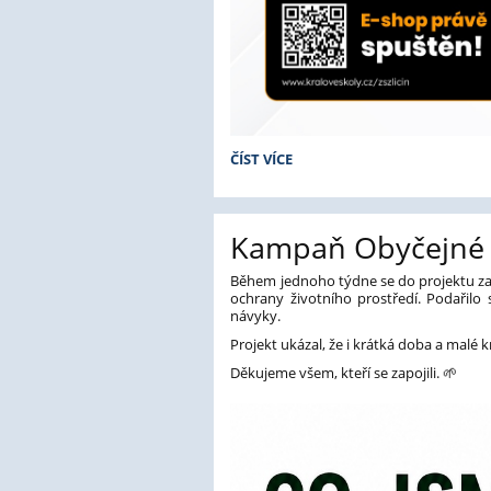
ŠKOLNÍ
ČÍST VÍCE
MERCH:
Kampaň Obyčejné h
Během jednoho týdne se do projektu zapo
ochrany životního prostředí. Podařilo 
návyky.
Projekt ukázal, že i krátká doba a mal
Děkujeme všem, kteří se zapojili. 🌱